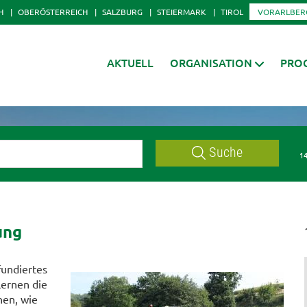
H
OBERÖSTERREICH
SALZBURG
STEIERMARK
TIROL
VORARLBER
AKTUELL
ORGANISATION
PRO
Suche
14
ung
fundiertes
ernen die
hen, wie