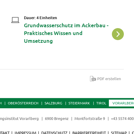
Dauer: 4 Einheiten
Da
Grundwasserschutz im Ackerbau -
W
Praktisches Wissen und
d
Umsetzung
P
PDF erstellen
H
OBERÖSTERREICH
SALZBURG
STEIERMARK
TIROL
VORARLBER
ungsinstitut Vorarlberg
6900 Bregenz
Montfortstraße 9
+43 5574 400
TAKT
IMPRESSUM
DATENSCHUTZ
BARRIEREFREIHEIT
SITEMAP