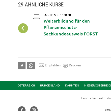
29 ÄHNLICHE KURSE
Dauer: 5 Einheiten
 Ausbildung
Weiterbildung für den
 / zum
Pflanzenschutz-
eressenten
Sachkundeausweis FORST
Empfehlen
Drucken
ÖSTERREICH
BURGENLAND
KÄRNTEN
NIEDERÖSTERREIC
Ländliches Fortblid
KON