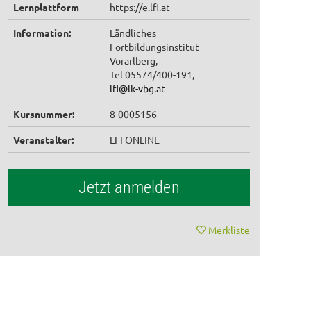
Lernplattform
https://e.lfi.at
Information:
Ländliches
Fortbildungsinstitut
Vorarlberg,
Tel 05574/400-191,
lfi@lk-vbg.at
Kursnummer:
8-0005156
Veranstalter:
LFI ONLINE
Jetzt anmelden
Merkliste