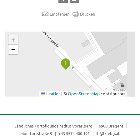
Empfehlen
Drucken
.
+
−
Leaflet
|
©
OpenStreetMap
contributors
Ländliches Fortblidungsinstitut Vorarlberg
6900 Bregenz
Montfortstraße 9
+43 5574 400 191
lfi@lk-vbg.at