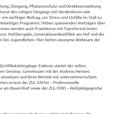
itung, Düngung, Pflanzenschutz und Direktvermarktung
e Kunst des ruhigen Umgangs mit Herdentieren wie
ein wichtiger Beitrag, um Stress und Unfälle im Stall zu
n vielseitiges Programm: Neben spannenden Vorträgen über
ennen werden auch Praxiskurse mit Topreferent:innen
urz: Hofübergabe, Generationenkonflikte am Hof und der
n bei Jugendlichen. Hier bieten anonyme Webinare die
ertifikatslehrgänge: Exklusiv startet der selten
nen Seminar. Gemeinsam mit der Andreas Hermes
Tat umsetzen und Ihren Betrieb mit unternehmerischem
arten erneut der ZLG ZAMm – Professionelle
ule am Bauernhof sowie der ZLG FEBS – Reitpädagogische
e weitere spannende Kurse und Veranstaltungen. Die