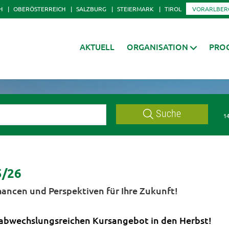
H
OBERÖSTERREICH
SALZBURG
STEIERMARK
TIROL
VORARLBER
AKTUELL
ORGANISATION
PRO
Suche
14
5/26
hancen und Perspektiven für Ihre Zukunft!
 abwechslungsreichen Kursangebot in den Herbst!