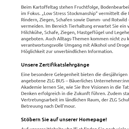
Beim Kartoffeltag stehen Fruchtfolge, Bodenbearbe
im Fokus. „Low Stress Stockmanship“ vermittelt di
Rindern, Ziegen, Schafen sowie Damm- und Rotwild – 
vermeiden. Im Bereich Tierhaltung erwartet Sie ei
Milchkühe, Schafe, Ziegen, Mastgeflügel und Legeh
angeboten. Auch Alltags-Themen kommen nicht zu k
verantwortungsvolle Umgang mit Alkohol und Droge
Möglichkeit zur unverbindlichen Information.
Unsere Zertifikatslehrgänge
Eine besondere Gelegenheit bieten die diesjährigen Z
angebotene ZLG BUS – Bäuerliches Unternehmer:in
Akademie lernen Sie, wie Sie Ihre Visionen in die 
Denken erfolgreich in die Zukunft führen. Zudem st
Vertretungsarbeit im ländlichen Raum, der ZLG Sch
Betreuung nach Dell’mour.
Stöbern Sie auf unserer Homepage!
Auf unserer Website vbg.lfi.at finden Sie noch viel