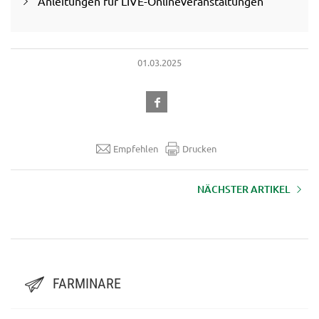
Anleitungen für LIVE-Onlineveranstaltungen
01.03.2025
Empfehlen
Drucken
NÄCHSTER ARTIKEL
AUFZEICHNUNG LFI-Farminar
"Fällhilfen“ - 16.10.2024
FARMINARE