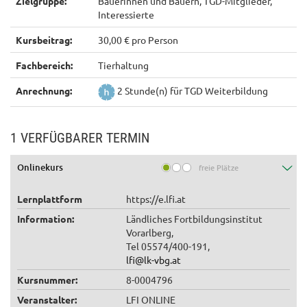
Zielgruppe:
Bäuerinnen und Bauern, TGD-Mitglieder,
Interessierte
Kursbeitrag:
30,00 € pro Person
Fachbereich:
Tierhaltung
Anrechnung:
2 Stunde(n) für TGD Weiterbildung
1 VERFÜGBARER TERMIN
Onlinekurs
freie Plätze
Lernplattform
https://e.lfi.at
Information:
Ländliches Fortbildungsinstitut
Vorarlberg,
Tel 05574/400-191,
lfi@lk-vbg.at
Kursnummer:
8-0004796
Veranstalter:
LFI ONLINE