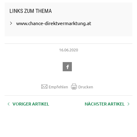
LINKS ZUM THEMA
www.chance-direktvermarktung.at
16.06.2020
Empfehlen
Drucken
VORIGER ARTIKEL
NÄCHSTER ARTIKEL
Wenn die Nachfolge fehlt –
AUFZEICHNUNG Webinar
außerfamiliäre Hofnachfolge als
"Coronakrise und Arbeitsrecht –
Perspektive?
Das Wichtigste für land- und
forstwirtschaftliche
Arbeitgeber"