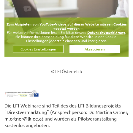
Zum Abspielen von YouTube-Videos auf dieser Website müssen Cookies
gesetzt werden
Für weitere Informationen lesen Sie bitte unsere
Datenschutzerklärung
.
Sie können Ihre Entscheidung für diese Website in den Cookie-
Einstellungen jederzeit einsehen und korrigieren.
Cookies Einstellungen
Akzeptieren
© LFI Österreich
Die LFI-Webinare sind Teil des des LFI-Bildungsprojekts
"Direktvermarktung" (Ansprechperson: Dr. Martina Ortner,
m.ortner@lk-oe.at
und wurden als Pilotveranstaltung
kostenlos angeboten.