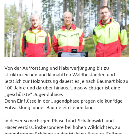
«
»
Von der Aufforstung und Naturverjüngung bis zu
strukturreichen und klimafitten Waldbeständen und
letztlich zur Holznutzung dauert es je nach Baumart bis zu
© Ing. Gerald PFABIGAN
100 Jahre und darüber hinaus. Umso wichtiger ist eine
„geschützte“ Jugendphase.
Denn Einflüsse in der Jugendphase prägen die künftige
Entwicklung junger Bäume ein Leben lang.
In dieser so wichtigen Phase führt Schalenwild- und
Hasenverbiss, insbesondere bei hohen Wilddichten, zu
bedeutsamen Schäden an der Waldverjüngung. Seltene