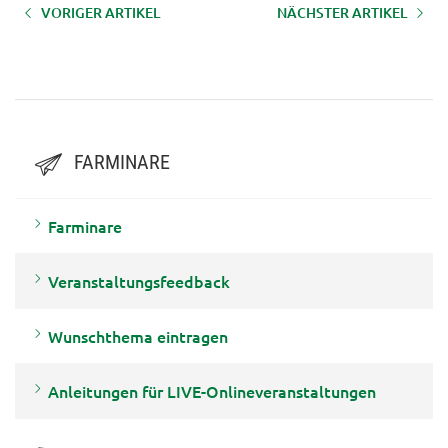
VORIGER ARTIKEL
NÄCHSTER ARTIKEL
AUFZEICHNUNG LFI-Farminar
AUFZEICHNUNG LFI-Farminar
"Seilgestützte Fällung - sichere
"Kettenschärfen“ - 1.09.2023
Anwendung“ - 24.09.2024
FARMINARE
Farminare
Veranstaltungsfeedback
Wunschthema eintragen
Anleitungen für LIVE-Onlineveranstaltungen