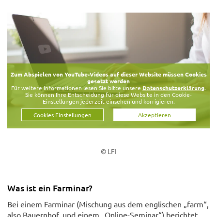
Zum Abspielen von YouTube-Videos auf dieser Website müssen Cookies
gesetzt werden
Für weitere Informationen lesen Sie bitte unsere
Datenschutzerklärung
.
Sie können Ihre Entscheidung für diese Website in den Cookie-
Einstellungen jederzeit einsehen und korrigieren.
Cookies Einstellungen
Akzeptieren
© LFI
Was ist ein Farminar?
Bei einem Farminar (Mischung aus dem englischen „farm“,
also Bauernhof, und einem „Online-Seminar“) berichtet