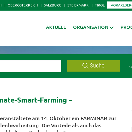
H
OBERÖSTERREICH
SALZBURG
STEIERMARK
TIROL
VORARLBER
AKTUELL
ORGANISATION
PRO
Suche
14
ate-Smart-Farming –
eranstaltete am 14. Oktober ein FARMINAR zur
nbearbeitung. Die Vorteile als auch das