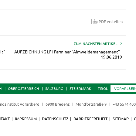
PDF erstellen
ZUM NÄCHSTEN ARTIKEL
it"
AUFZEICHNUNG LFI-Farminar "Almweidemanagement" -
19.06.2019
H
OBERÖSTERREICH
SALZBURG
STEIERMARK
TIROL
VORARLBER
ungsinstitut Vorarlberg
6900 Bregenz
Montfortstraße 9
+43 5574 400
TAKT
IMPRESSUM
DATENSCHUTZ
BARRIEREFREIHEIT
SITEMAP