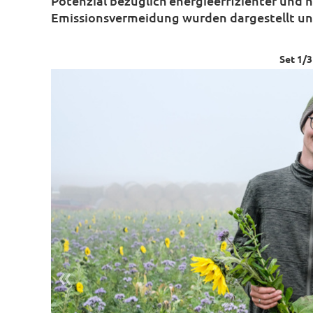
Potenzial bezüglich energieeffizienter und
Emissionsvermeidung wurden dargestellt und
Set
1
/
3
«