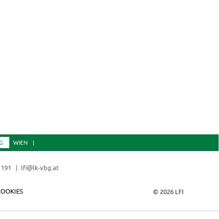
G
WIEN
 191
lfi@lk-vbg.at
COOKIES
© 2026 LFI