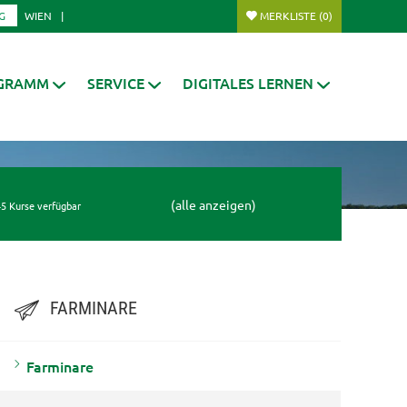
G
WIEN
MERKLISTE
(0)
GRAMM
SERVICE
DIGITALES LERNEN
(alle anzeigen)
5 Kurse verfügbar
FARMINARE
Farminare