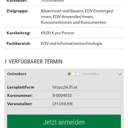
Kursdauer:
10 Einheiten
Zielgruppe:
Bäuerinnen und Bauern, EDV Einsteiger/-
innen, EDV-Anwender/-innen,
Konsumentinnen und Konsumenten
Kursbeitrag:
69,00 € pro Person
Fachbereich:
EDV und Informationstechnologie
1 VERFÜGBARER TERMIN
Onlinekurs
freie Plätze
Lernplattform
https://e.lfi.at
Kursnummer:
8-0004832
Veranstalter:
LFI ONLINE
Jetzt anmelden