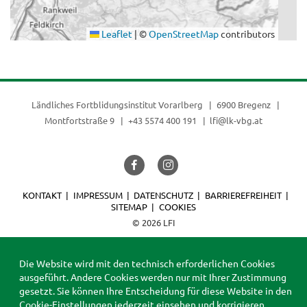
Leaflet
|
©
OpenStreetMap
contributors
Ländliches Fortblidungsinstitut Vorarlberg
6900 Bregenz
Montfortstraße 9
+43 5574 400 191
lfi@lk-vbg.at
KONTAKT
IMPRESSUM
DATENSCHUTZ
BARRIEREFREIHEIT
SITEMAP
COOKIES
© 2026 LFI
Die Website wird mit den technisch erforderlichen Cookies
ausgeführt. Andere Cookies werden nur mit Ihrer Zustimmung
gesetzt. Sie können Ihre Entscheidung für diese Website in den
Cookie-Einstellungen
jederzeit einsehen und korrigieren.