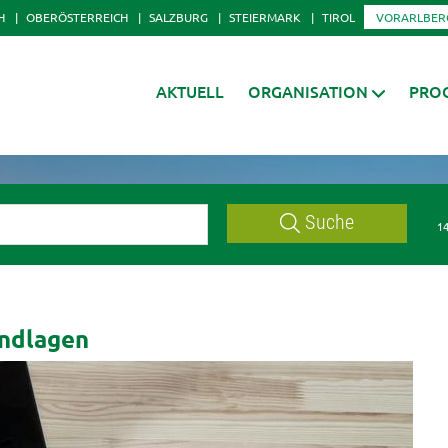
H
OBERÖSTERREICH
SALZBURG
STEIERMARK
TIROL
VORARLBER
AKTUELL
ORGANISATION
PRO
Suche
14
undlagen