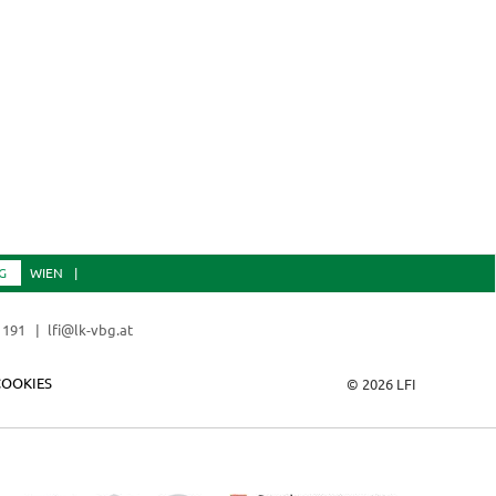
G
WIEN
 191
lfi@lk-vbg.at
COOKIES
© 2026 LFI